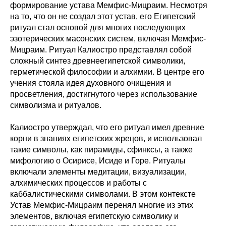
формирование устава Мемфис-Мицраим. Несмотря
на то, что он не создал этот устав, его Египетский
ритуал стал основой для многих последующих
эзотерических масонских систем, включая Мемфис-
Мицраим. Ритуал Калиостро представлял собой
сложный синтез древнеегипетской символики,
герметической философии и алхимии. В центре его
учения стояла идея духовного очищения и
просветления, достигнутого через использование
символизма и ритуалов.
Калиостро утверждал, что его ритуал имел древние
корни в знаниях египетских жрецов, и использовал
такие символы, как пирамиды, сфинксы, а также
мифологию о Осирисе, Исиде и Горе. Ритуалы
включали элементы медитации, визуализации,
алхимических процессов и работы с
каббалистическими символами. В этом контексте
Устав Мемфис-Мицраим перенял многие из этих
элементов, включая египетскую символику и