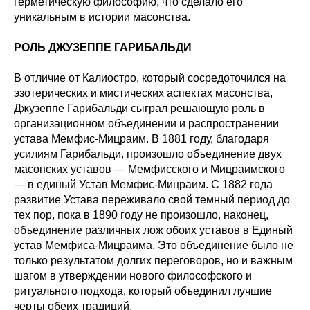
герметическую философию, что сделало его
уникальным в истории масонства.
РОЛЬ ДЖУЗЕППЕ ГАРИБАЛЬДИ
В отличие от Калиостро, который сосредоточился на
эзотерических и мистических аспектах масонства,
Джузеппе Гарибальди сыграл решающую роль в
организационном объединении и распространении
устава Мемфис-Мицраим. В 1881 году, благодаря
усилиям Гарибальди, произошло объединение двух
масонских уставов — Мемфисского и Мицраимского
— в единый Устав Мемфис-Мицраим. С 1882 года
развитие Устава переживало свой темный период до
тех пор, пока в 1890 году не произошло, наконец,
объединение различных лож обоих уставов в Единый
устав Мемфиса-Мицраима. Это объединение было не
только результатом долгих переговоров, но и важным
шагом в утверждении нового философского и
ритуального подхода, который объединил лучшие
черты обеих традиций.