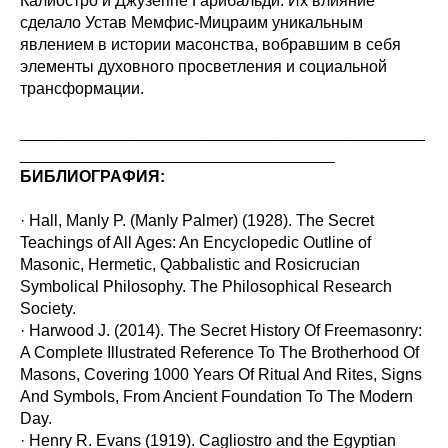
Калиостро и Джузеппе Гарибальди. Их влияние
сделало Устав Мемфис-Мицраим уникальным
явлением в истории масонства, вобравшим в себя
элементы духовного просветления и социальной
трансформации.
_____________________________________________
___________________________________
БИБЛИОГРАФИЯ:
· Hall, Manly P. (Manly Palmer) (1928). The Secret
Teachings of All Ages: An Encyclopedic Outline of
Masonic, Hermetic, Qabbalistic and Rosicrucian
Symbolical Philosophy. The Philosophical Research
Society.
· Harwood J. (2014). The Secret History Of Freemasonry:
A Complete Illustrated Reference To The Brotherhood Of
Masons, Covering 1000 Years Of Ritual And Rites, Signs
And Symbols, From Ancient Foundation To The Modern
Day.
· Henry R. Evans (1919). Cagliostro and the Egyptian