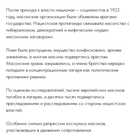
После прихода к власти национал – социалистов в 1933
году, масонские организации были объявлены врагами
государства. Нацистская пропаганда связывала масонство с
либерализмом, демократией и мифическим «иудео-
масонским заговором».
Ложи были распущены, имущество конфисковано, архивы
захвачены, а многие масоны подверглись арестам.
Масонские храмы закрывались, а члены братства нередко
попадали в концентрационные лагеря как политические
противники режима.
По оценкам исследователей, тысячи европейских масонов
погибли в лагерях, а десятки тысяч подвергались
преследованиям и расследованиям со стороны нацистских
властей.
Особенно сильно репрессии коснулись масонов,
участвовавших в движении сопротивления.