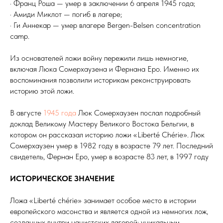
· Франц Роша — умер в заключении 6 апреля 1945 года;
· Амиди Mиклот — погиб в лагере;
· Ги Аннекар — умер влагере Bergen-Belsen concentration
camp.
Из основателей ложи войну пережили лишь немногие,
включая Люка Сомерхаузена и Фернана Еро. Именно их
воспоминания позволили историкам реконструировать
историю этой ложи.
В августе
1945 года
Люк Сомерхаузен послал подробный
доклад Великому Мастеру Великого Востока Бельгии, в
котором он рассказал историю ложи «Liberté Chérie». Люк
Сомерхаузен умер в 1982 году в возрасте 79 лет. Последний
свидетель, Фернан Eро, умер в возрасте 83 лет, в 1997 году
ИСТОРИЧЕСКОЕ ЗНАЧЕНИЕ
Ложа «Liberté chérie» занимает особое место в истории
европейского масонства и является одной из немногих лож,
созданных внутри нацистских лагерей; уникальным