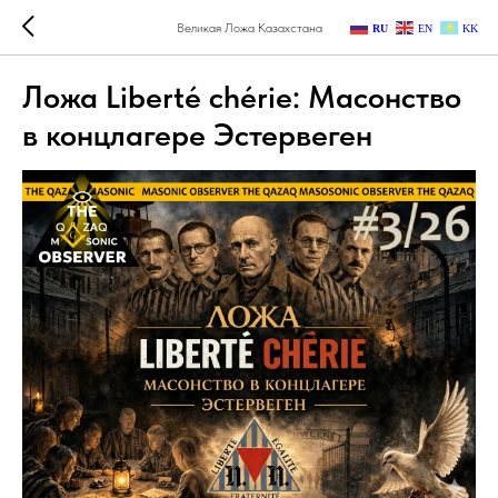
Великая Ложа Казахстана
RU
EN
KK
Ложа Liberté chérie: Масонство
в концлагере Эстервеген