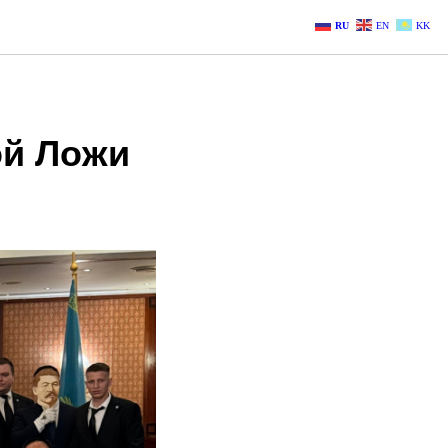
RU
EN
KK
ой Ложи