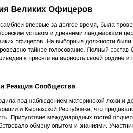
ия Великих Офицеров
ссамблеи впервые за долгое время, была пров
масонским уставом и древними ландмарками це
ликих офицеров. На выборные должности были
роведено тайное голосование. Полный состав 
иведен к присяге на верность своей родине и
и Реакция Сообщества
одила под наблюдением материнской ложи и де
ерации и Кыргызской Республики, что придава
сть. Присутствие международных гостей подчер
бствовало обмену опытом и знаниями. Участни