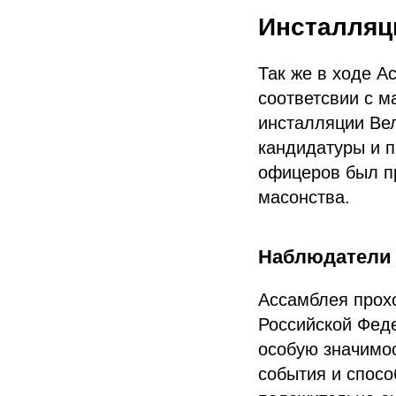
Инсталляц
Так же в ходе А
соответсвии с 
инсталляции Ве
кандидатуры и п
офицеров был пр
масонства.
Наблюдатели 
Ассамблея прох
Российской Фед
особую значимо
события и спосо