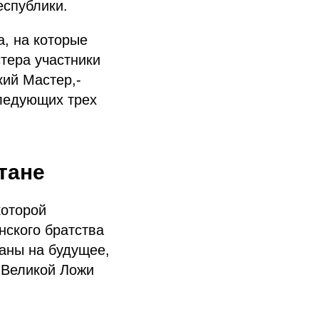
еспублики.
, на которые
тера участники
кий Мастер,-
следующих трех
тане
которой
нского братства
ланы на будущее,
 Великой Ложи